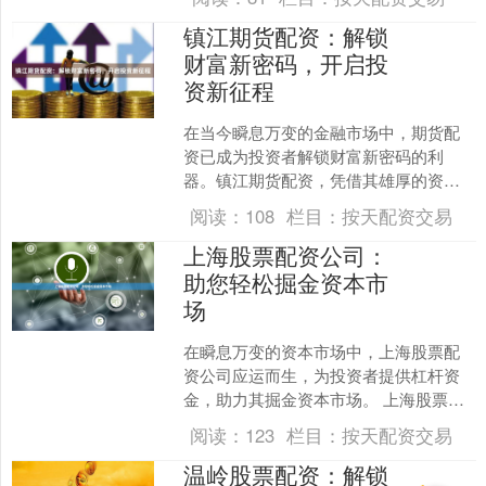
佳机会。 南宁股票配资是指....
镇江期货配资：解锁
财富新密码，开启投
资新征程
在当今瞬息万变的金融市场中，期货配
资已成为投资者解锁财富新密码的利
器。镇江期货配资，凭借其雄厚的资金
实力和专业的风控团队，为投资者提供
阅读：
108
栏目：
按天配资交易
了安全可靠的投资渠道。 期....
上海股票配资公司：
助您轻松掘金资本市
场
在瞬息万变的资本市场中，上海股票配
资公司应运而生，为投资者提供杠杆资
金，助力其掘金资本市场。 上海股票配
资公司通过提供资金杠杆，放大投资者
阅读：
123
栏目：
按天配资交易
的资金规模，从而提高投....
温岭股票配资：解锁