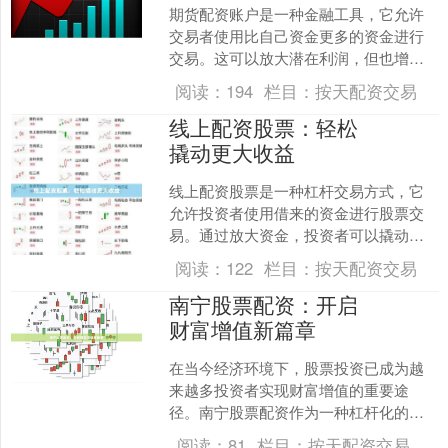
期货配资账户是一种金融工具，它允许
交易者使用比自己资金更多的资金进行
交易。这可以放大潜在利润，但也增加
了风险。 **如何运作？** 期货配资账户
阅读：
194
栏目：
按天配资交易
由经纪商提供，他....
线上配资股票：轻松
撬动更大收益
线上配资股票是一种杠杆交易方式，它
允许投资者使用借来的资金进行股票交
易。通过放大资金，投资者可以撬动更
大的收益，但同时也要承担更高的风
阅读：
122
栏目：
按天配资交易
险。 **线上配资股票的优....
南宁股票配资：开启
财富增值新篇章
在当今经济环境下，股票投资已成为越
来越多投资者实现财富增值的重要途
径。南宁股票配资作为一种杠杆化的投
资方式，为投资者提供了放大收益的绝
阅读：
81
栏目：
按天配资交易