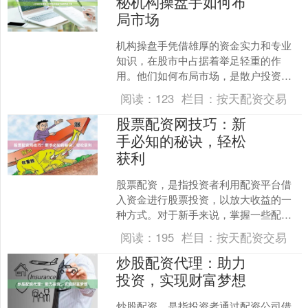
秘机构操盘手如何布
局市场
机构操盘手凭借雄厚的资金实力和专业
知识，在股市中占据着举足轻重的作
用。他们如何布局市场，是散户投资者
亟待了解的秘诀。 **1. 趋势跟踪：** 机
阅读：
123
栏目：
按天配资交易
构操盘手善于把....
股票配资网技巧：新
手必知的秘诀，轻松
获利
股票配资，是指投资者利用配资平台借
入资金进行股票投资，以放大收益的一
种方式。对于新手来说，掌握一些配资
技巧至关重要，可以帮助他们提高获利
阅读：
195
栏目：
按天配资交易
概率，降低风险。 **1....
炒股配资代理：助力
投资，实现财富梦想
炒股配资，是指投资者通过配资公司借