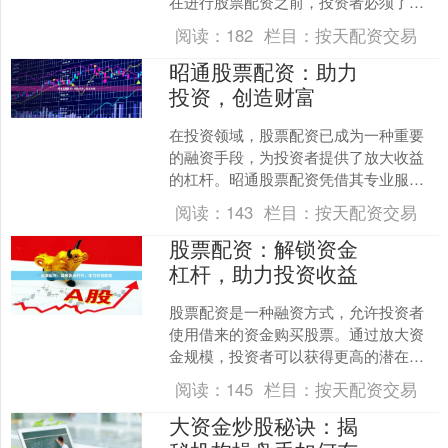
在进行股票配资之前，投资者必须了解
配资要求，以确保自身符合资格。 **1.
阅读：
182
栏目：
按天配资交易
资金门槛** 不....
昭通股票配资：助力
投资，创造财富
在投资领域，股票配资已成为一种重要
的融资手段，为投资者提供了放大收益
的杠杆。昭通股票配资凭借其专业服务
和灵活的融资方案，助力投资者把握市
阅读：
143
栏目：
按天配资交易
场机遇，创造财富。 昭通....
股票配资：解锁资金
杠杆，助力投资收益
股票配资是一种融资方式，允许投资者
使用借来的资金购买股票。通过放大资
金规模，投资者可以获得更高的潜在收
益。 **配资杠杆的优势** * **放大收益：
阅读：
145
栏目：
按天配资交易
**杠杆效....
大资金炒股秘诀：揭