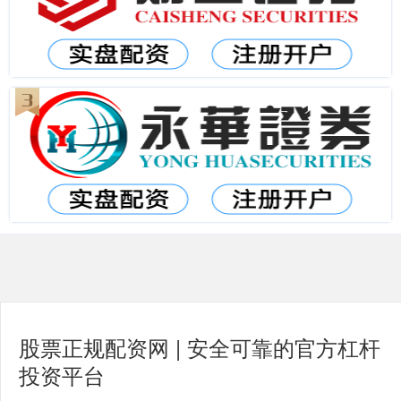
股票正规配资网 | 安全可靠的官方杠杆
投资平台