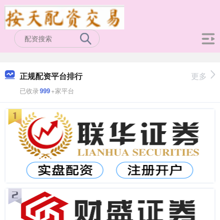
正规配资平台排行
更多
已收录
999
+家平台