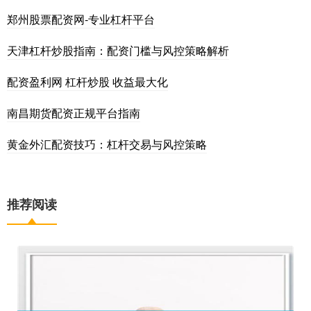
郑州股票配资网-专业杠杆平台
天津杠杆炒股指南：配资门槛与风控策略解析
配资盈利网 杠杆炒股 收益最大化
南昌期货配资正规平台指南
黄金外汇配资技巧：杠杆交易与风控策略
推荐阅读