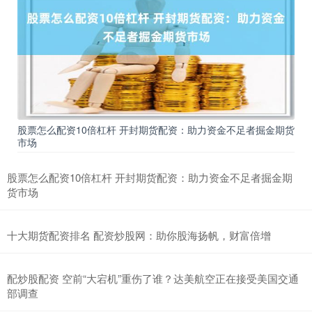
股票怎么配资10倍杠杆 开封期货配资：助力资金不足者掘金期货
市场
股票怎么配资10倍杠杆 开封期货配资：助力资金不足者掘金期
货市场
十大期货配资排名 配资炒股网：助你股海扬帆，财富倍增
配炒股配资 空前“大宕机”重伤了谁？达美航空正在接受美国交通
部调查