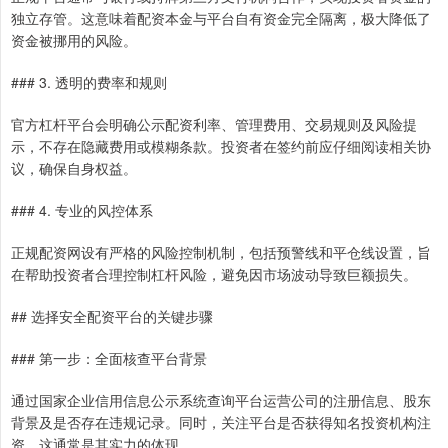
独立存管。这意味着配资本金与平台自有资金完全隔离，极大降低了
资金被挪用的风险。
### 3. 透明的费率和规则
官方杠杆平台会明确公示配资利率、管理费用、交易规则及风险提
示，不存在隐藏费用或模糊条款。投资者在签约前应仔细阅读相关协
议，确保自身权益。
### 4. 专业的风控体系
正规配资网设有严格的风险控制机制，包括预警线和平仓线设置，旨
在帮助投资者合理控制杠杆风险，避免因市场波动导致巨额损失。
## 选择安全配资平台的关键步骤
### 第一步：全面核查平台背景
通过国家企业信用信息公示系统查询平台运营公司的注册信息、股东
背景及是否存在违规记录。同时，关注平台是否获得知名投资机构注
资，这通常是其实力的体现。