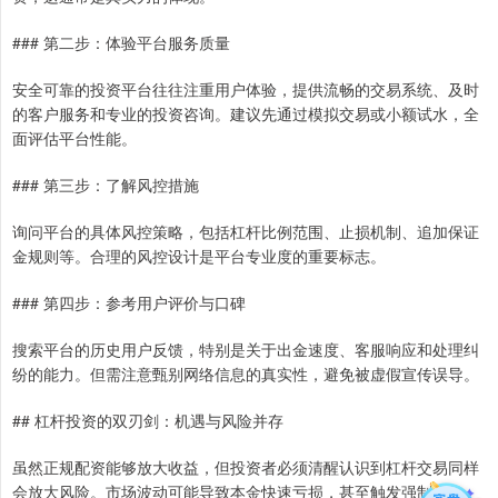
### 第二步：体验平台服务质量
安全可靠的投资平台往往注重用户体验，提供流畅的交易系统、及时
的客户服务和专业的投资咨询。建议先通过模拟交易或小额试水，全
面评估平台性能。
### 第三步：了解风控措施
询问平台的具体风控策略，包括杠杆比例范围、止损机制、追加保证
金规则等。合理的风控设计是平台专业度的重要标志。
### 第四步：参考用户评价与口碑
搜索平台的历史用户反馈，特别是关于出金速度、客服响应和处理纠
纷的能力。但需注意甄别网络信息的真实性，避免被虚假宣传误导。
## 杠杆投资的双刃剑：机遇与风险并存
虽然正规配资能够放大收益，但投资者必须清醒认识到杠杆交易同样
会放大风险。市场波动可能导致本金快速亏损，甚至触发强制平仓。